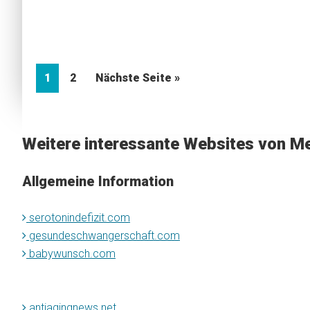
Seite
Seite
1
2
Nächste Seite »
Weitere interessante Websites von Me
Allgemeine Information
serotonindefizit.com
gesundeschwangerschaft.com
babywunsch.com
antiagingnews.net