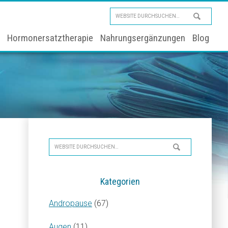
Website
durchsuchen…
Hormonersatztherapie
Nahrungsergänzungen
Blog
Seitenspalte
Website
durchsuchen…
Kategorien
Andropause
(67)
Augen
(11)